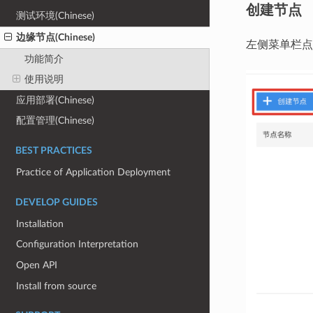
创建节点
测试环境(Chinese)
边缘节点(Chinese)
左侧菜单栏
功能简介
使用说明
应用部署(Chinese)
配置管理(Chinese)
BEST PRACTICES
Practice of Application Deployment
DEVELOP GUIDES
Installation
Configuration Interpretation
Open API
Install from source